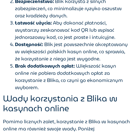
Bezpieczeństwo:
Blik korzysta z silnych
zabezpieczeń, co minimalizuje ryzyko oszustw
oraz kradzieży danych.
Łatwość użycia:
Aby dokonać płatności,
wystarczy zeskanować kod QR lub wpisać
jednorazowy kod, co jest proste i intuicyjne.
Dostępność:
Blik jest powszechnie akceptowany
w większości polskich kasyn online, co sprawia,
że korzystanie z niego jest wygodne.
Brak dodatkowych opłat:
Większość kasyn
online nie pobiera dodatkowych opłat za
korzystanie z Blika, co czyni go ekonomicznym
wyborem.
Wady korzystania z Blika w
kasynach online
Pomimo licznych zalet, korzystanie z Blika w kasynach
online ma również swoje wady. Poniżej