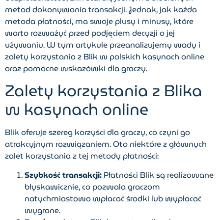
metod dokonywania transakcji. Jednak, jak każda
metoda płatności, ma swoje plusy i minusy, które
warto rozważyć przed podjęciem decyzji o jej
używaniu. W tym artykule przeanalizujemy wady i
zalety korzystania z Blik w polskich kasynach online
oraz pomocne wskazówki dla graczy.
Zalety korzystania z Blika
w kasynach online
Blik oferuje szereg korzyści dla graczy, co czyni go
atrakcyjnym rozwiązaniem. Oto niektóre z głównych
zalet korzystania z tej metody płatności:
Szybkość transakcji:
Płatności Blik są realizowane
błyskawicznie, co pozwala graczom
natychmiastowo wpłacać środki lub wypłacać
wygrane.