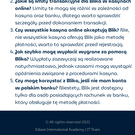
Jakie są limity transakcyjne dla Blika w kasynach
online?
Limity te mogą się różnić w zależności od
kasyna oraz banku, dlatego warto sprawdzić
szczegóły przed dokonaniem transakcji.
Czy wszystkie kasyna online akceptują Blik?
Nie,
nie wszystkie kasyna oferują Blik jako metodę
płatności, warto to sprawdzić przed rejestracją.
Jak szybko mogę wypłacić wygrane za pomocą
Blika?
Wypłaty zazwyczaj są realizowane
natychmiastowo, jednak czasami mogą wystąpić
opóźnienia związane z procedurami kasyna.
Czy mogę korzystać z Blika, jeśli nie mam konta
w polskim banku?
Niestety, Blik jest dostępny
tylko dla osób posiadających rachunek w banku,
który obsługuje tę metodę płatności.
© All rights reserved 2021
Edison International Academy | IT Team