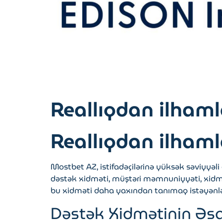
Reallıqdan ilhaml
Reallıqdan ilhaml
Mostbet AZ, istifadəçilərinə yüksək səviyyə
dəstək xidməti, müştəri məmnuniyyəti, xidmətlə
bu xidməti daha yaxından tanımaq istəyənlər
Dəstək Xidmətinin Əsa