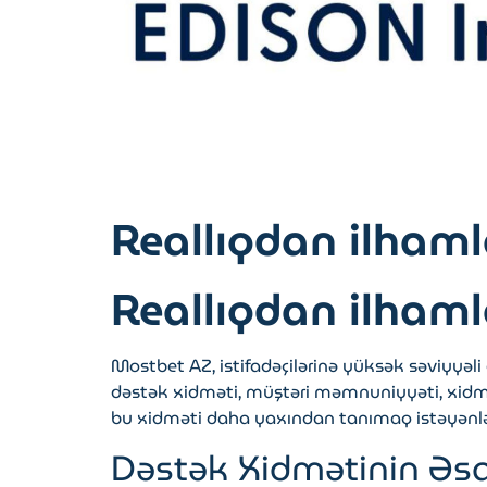
Reallıqdan ilhaml
Reallıqdan ilhaml
Mostbet AZ, istifadəçilərinə yüksək səviyyə
dəstək xidməti, müştəri məmnuniyyəti, xidmətlə
bu xidməti daha yaxından tanımaq istəyənlər
Dəstək Xidmətinin Əsa