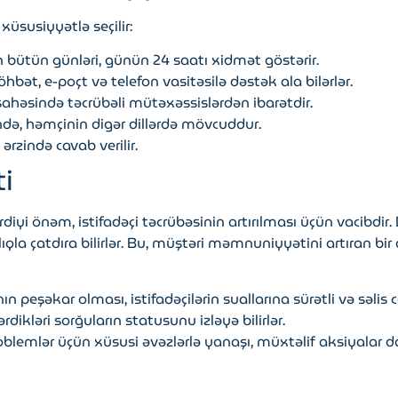
üsusiyyətlə seçilir:
 bütün günləri, günün 24 saatı xidmət göstərir.
söhbət, e-poçt və telefon vasitəsilə dəstək ala bilərlər.
əsində təcrübəli mütəxəssislərdən ibarətdir.
də, həmçinin digər dillərdə mövcuddur.
ərzində cavab verilir.
i
 önəm, istifadəçi təcrübəsinin artırılması üçün vacibdir. D
anlıqla çatdıra bilirlər. Bu, müştəri məmnuniyyətini artıran 
peşəkar olması, istifadəçilərin suallarına sürətli və səlis 
rdikləri sorğuların statusunu izləyə bilirlər.
oblemlər üçün xüsusi əvəzlərlə yanaşı, müxtəlif aksiyalar da