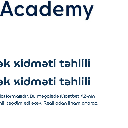
 xidməti təhlili
 xidməti təhlili
 platformasıdır. Bu məqalədə Mostbet AZ-nin
hlil təqdim ediləcək. Reallıqdan ilhamlanaraq,