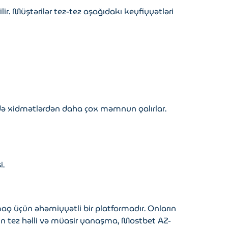
ir. Müştərilər tez-tez aşağıdakı keyfiyyətləri
rində xidmətlərdən daha çox məmnun qalırlar.
i.
aq üçün əhəmiyyətli bir platformadır. Onların
ərin tez həlli və müasir yanaşma, Mostbet AZ-