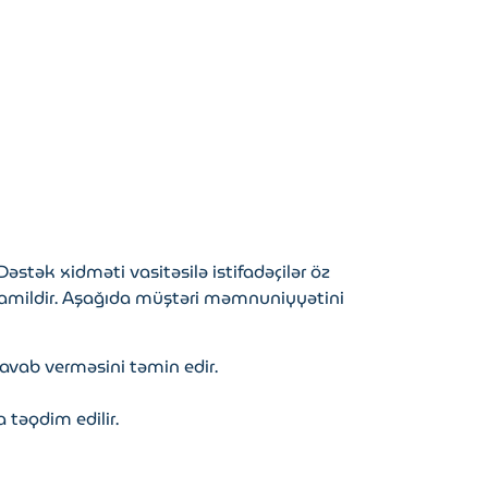
əstək xidməti vasitəsilə istifadəçilər öz
bir amildir. Aşağıda müştəri məmnuniyyətini
cavab verməsini təmin edir.
 təqdim edilir.