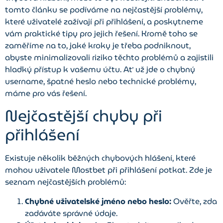
tomto článku se podíváme na nejčastější problémy,
které uživatelé zažívají při přihlášení, a poskytneme
vám praktické tipy pro jejich řešení. Kromě toho se
zaměříme na to, jaké kroky je třeba podniknout,
abyste minimalizovali riziko těchto problémů a zajistili
hladký přístup k vašemu účtu. Ať už jde o chybný
username, špatné heslo nebo technické problémy,
máme pro vás řešení.
Nejčastější chyby při
přihlášení
Existuje několik běžných chybových hlášení, které
mohou uživatele Mostbet při přihlášení potkat. Zde je
seznam nejčastějších problémů:
Chybné uživatelské jméno nebo heslo:
Ověřte, zda
zadáváte správné údaje.