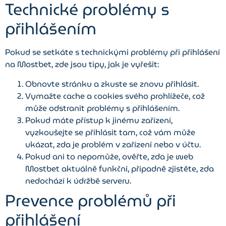
Technické problémy s
přihlášením
Pokud se setkáte s technickými problémy při přihlášení
na Mostbet, zde jsou tipy, jak je vyřešit:
Obnovte stránku a zkuste se znovu přihlásit.
Vymažte cache a cookies svého prohlížeče, což
může odstranit problémy s přihlášením.
Pokud máte přístup k jinému zařízení,
vyzkoušejte se přihlásit tam, což vám může
ukázat, zda je problém v zařízení nebo v účtu.
Pokud ani to nepomůže, ověřte, zda je web
Mostbet aktuálně funkční, případně zjistěte, zda
nedochází k údržbě serveru.
Prevence problémů při
přihlášení