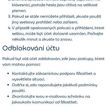
klávesnici, protože hesla jsou citlivá na velikost
písmen.
Pokud se stále nemůžete přihlásit, zkuste použít
jiný webový prohlížeč nebo zařízení.
V případě opakovaných pokusů o přihlášení, které
selžou, může být účet dočasně uzamčen. Počkejte
několik minut a zkuste to znovu.
Odblokování účtu
Pokud byl váš účet zablokován, zde jsou postupy, které
vám mohou pomoci:
Kontaktujte zákaznickou podporu Mostbet a
vysvětlete situaci.
Ověřte si, zda neporušujete jakékoli podmínky
použití.
Zkontrolujte svou e-mailovou schránku na
jakoukoliv komunikaci od Mostbet.