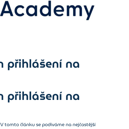
 přihlášení na
 přihlášení na
. V tomto článku se podíváme na nejčastější