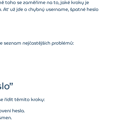
omě toho se zaměříme na to, jaké kroky je
u. Ať už jde o chybný username, špatné heslo
je seznam nejčastějších problémů:
lo”
e řídit těmito kroky:
ovení hesla.
ísmen.