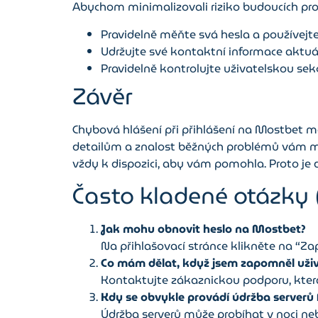
Abychom minimalizovali riziko budoucích pro
Pravidelně měňte svá hesla a používejte
Udržujte své kontaktní informace aktu
Pravidelně kontrolujte uživatelskou se
Závěr
Chybová hlášení při přihlášení na Mostbet mo
detailům a znalost běžných problémů vám mů
vždy k dispozici, aby vám pomohla. Proto je 
Často kladené otázky 
Jak mohu obnovit heslo na Mostbet?
Na přihlašovací stránce klikněte na “Za
Co mám dělat, když jsem zapomněl uži
Kontaktujte zákaznickou podporu, kte
Kdy se obvykle provádí údržba serverů
Údržba serverů může probíhat v noci ne