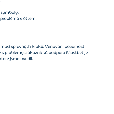
í:
a symboly.
 problémů s účtem.
 pomocí správných kroků. Věnování pozornosti
e s problémy, zákaznická podpora Mostbet je
teré jsme uvedli.