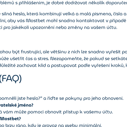
blémů s přihlášením, je dobré dodržovat několik doporučen
 silná hesla, která kombinují velká a malá písmena, čísla 
ální, aby vás Mostbet mohl snadno kontaktovat v případě
kci pro jakékoli upozornění nebo změny na vašem účtu.
hou být frustrující, ale většinu z nich lze snadno vyřešit
že ušetřit čas a stres. Nezapomeňte, že pokud se setkát
důležité zachovat klid a postupovat podle vyřešení kroků, k
(FAQ)
pomněli jste heslo?” a řiďte se pokyny pro jeho obnovení.
vatelské jméno?
rá vám může pomoci obnovit přístup k vašemu účtu.
 Mostbet?
bo brzy ráno, kdy je provoz na webu minimální.