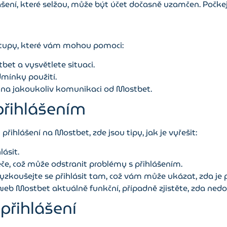
ení, které selžou, může být účet dočasně uzamčen. Počkej
stupy, které vám mohou pomoci:
et a vysvětlete situaci.
dmínky použití.
 na jakoukoliv komunikaci od Mostbet.
přihlášením
řihlášení na Mostbet, zde jsou tipy, jak je vyřešit:
ásit.
če, což může odstranit problémy s přihlášením.
yzkoušejte se přihlásit tam, což vám může ukázat, zda je p
eb Mostbet aktuálně funkční, případně zjistěte, zda nedoc
přihlášení