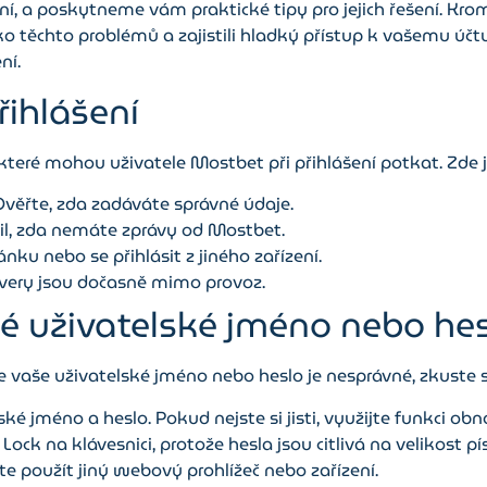
šení, a poskytneme vám praktické tipy pro jejich řešení. Kr
ko těchto problémů a zajistili hladký přístup k vašemu účt
ní.
řihlášení
které mohou uživatele Mostbet při přihlášení potkat. Zde 
věřte, zda zadáváte správné údaje.
il, zda nemáte zprávy od Mostbet.
nku nebo se přihlásit z jiného zařízení.
rvery jsou dočasně mimo provoz.
né uživatelské jméno nebo hes
e vaše uživatelské jméno nebo heslo je nesprávné, zkuste s
ké jméno a heslo. Pokud nejste si jisti, využijte funkci obn
ck na klávesnici, protože hesla jsou citlivá na velikost p
te použít jiný webový prohlížeč nebo zařízení.