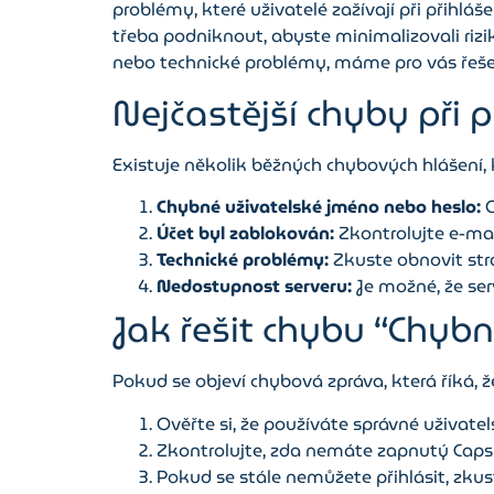
problémy, které uživatelé zažívají při přihlá
třeba podniknout, abyste minimalizovali rizi
nebo technické problémy, máme pro vás řeše
Nejčastější chyby při p
Existuje několik běžných chybových hlášení, 
Chybné uživatelské jméno nebo heslo:
O
Účet byl zablokován:
Zkontrolujte e-ma
Technické problémy:
Zkuste obnovit strá
Nedostupnost serveru:
Je možné, že se
Jak řešit chybu “Chyb
Pokud se objeví chybová zpráva, která říká, ž
Ověřte si, že používáte správné uživatels
Zkontrolujte, zda nemáte zapnutý Caps Lo
Pokud se stále nemůžete přihlásit, zkus