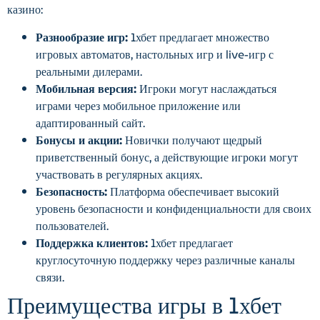
казино:
Разнообразие игр:
1хбет предлагает множество
игровых автоматов, настольных игр и live-игр с
реальными дилерами.
Мобильная версия:
Игроки могут наслаждаться
играми через мобильное приложение или
адаптированный сайт.
Бонусы и акции:
Новички получают щедрый
приветственный бонус, а действующие игроки могут
участвовать в регулярных акциях.
Безопасность:
Платформа обеспечивает высокий
уровень безопасности и конфиденциальности для своих
пользователей.
Поддержка клиентов:
1хбет предлагает
круглосуточную поддержку через различные каналы
связи.
Преимущества игры в 1хбет