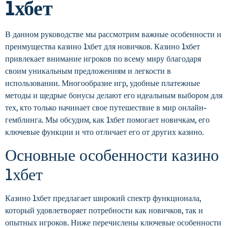
1хбет
В данном руководстве мы рассмотрим важные особенности и
преимущества казино 1хбет для новичков. Казино 1хбет
привлекает внимание игроков по всему миру благодаря
своим уникальным предложениям и легкости в
использовании. Многообразие игр, удобные платежные
методы и щедрые бонусы делают его идеальным выбором для
тех, кто только начинает свое путешествие в мир онлайн-
гемблинга. Мы обсудим, как 1хбет помогает новичкам, его
ключевые функции и что отличает его от других казино.
Основные особенности казино
1хбет
Казино 1хбет предлагает широкий спектр функционала,
который удовлетворяет потребности как новичков, так и
опытных игроков. Ниже перечислены ключевые особенности