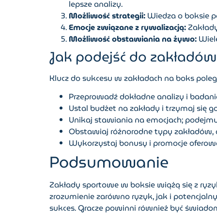
lepsze analizy.
Możliwość strategii:
Wiedza o boksie po
Emocje związane z rywalizacją:
Zakłady
Możliwość obstawiania na żywo:
Wiele
Jak podejść do zakładów
Klucz do sukcesu w zakładach na boks pole
Przeprowadź dokładne analizy i badani
Ustal budżet na zakłady i trzymaj się g
Unikaj stawiania na emocjach; podejmuj
Obstawiaj różnorodne typy zakładów,
Wykorzystaj bonusy i promocje ofero
Podsumowanie
Zakłady sportowe w boksie wiążą się z ryzyk
zrozumienie zarówno ryzyk, jak i potencjaln
sukces. Gracze powinni również być świado