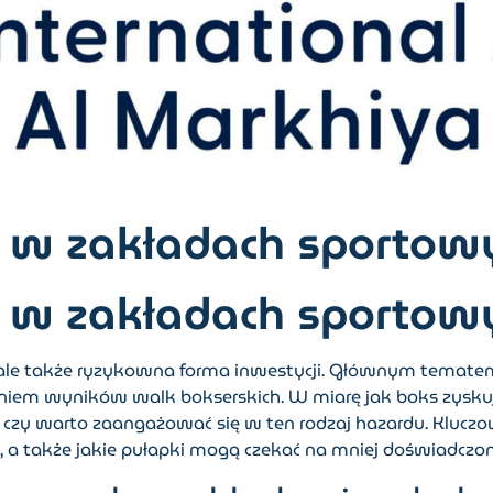
y w zakładach sportow
y w zakładach sportow
ale także ryzykowna forma inwestycji. Głównym tematem t
iem wyników walk bokserskich. W miarę jak boks zyskuje
 czy warto zaangażować się w ten rodzaj hazardu. Kluczow
, a także jakie pułapki mogą czekać na mniej doświadczon