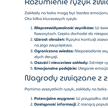
Rozumienie ryzyk zwi
Zakłady na boks mogą być bardzo emocjonują
Oto kilka kluczowych ryzyk:
Nieprzewidywalność wyników:
W świe
faworytach. Często dochodzi do niespo
Wzrost obrażeń:
Ryzyko kontuzji zawod
na jego zwycięstwo.
Ograniczona wiedza:
Nieposiadanie wys
złych decyzji.
Oszuści i nieuczciwe zakłady:
Istnieje 
Emocjonalne podejście:
Uleganie emocjo
Nagrody związane z 
Pomimo wszystkich ryzyk, zakłady na boks of
Potencjalne wygrane:
W przypadku dob
Dostępność informacji:
Z rosnącą popula