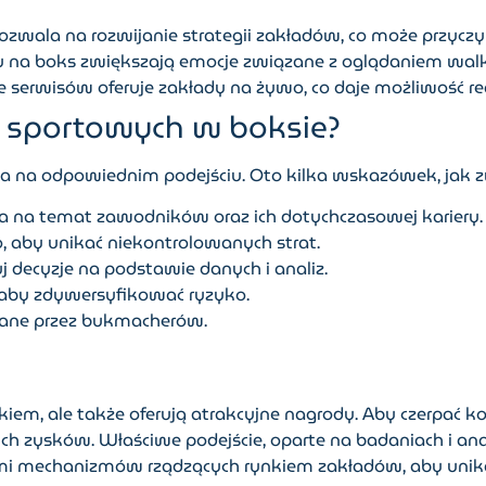
zwala na rozwijanie strategii zakładów, co może przyczyn
 na boks zwiększają emocje związane z oglądaniem walk, c
 serwisów oferuje zakłady na żywo, co daje możliwość r
 sportowych w boksie?
ga na odpowiednim podejściu. Oto kilka wskazówek, jak 
a na temat zawodników oraz ich dotychczasowej kariery.
o, aby unikać niekontrolowanych strat.
 decyzje na podstawie danych i analiz.
 aby zdywersyfikować ryzyko.
wane przez bukmacherów.
iem, ale także oferują atrakcyjne nagrody. Aby czerpać ko
ych zysków. Właściwe podejście, oparte na badaniach i an
mi mechanizmów rządzących rynkiem zakładów, aby unikać