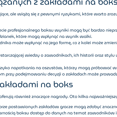
ązanych z zakładami na bok
ce, ale wiążą się z pewnymi ryzykami, które warto zrozum
cie profesjonalnego boksu wyniki mogą być bardzo niep
dzianek, które mogą wpłynąć na wynik walki.
nika może wpłynąć na jego formę, co z kolei może zmie
tarczającej wiedzy o zawodnikach, ich historii oraz sty
ryzyko napotkania na oszustów, którzy mogą próbować wy
m przy podejmowaniu decyzji o zakładach może prowadzić
zakładami na boks
erują również znaczące nagrody. Oto kilka najważniejszy
rze postawionych zakładów gracze mogą zdobyć znaczne
rnością boksu dostęp do danych na temat zawodników i w