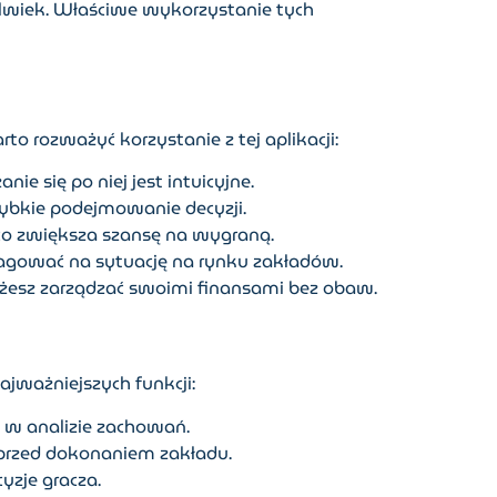
olwiek. Właściwe wykorzystanie tych
to rozważyć korzystanie z tej aplikacji:
e się po niej jest intuicyjne.
szybkie podejmowanie decyzji.
 co zwiększa szansę na wygraną.
agować na sytuację na rynku zakładów.
żesz zarządzać swoimi finansami bez obaw.
ajważniejszych funkcji:
 w analizie zachowań.
 przed dokonaniem zakładu.
zje gracza.