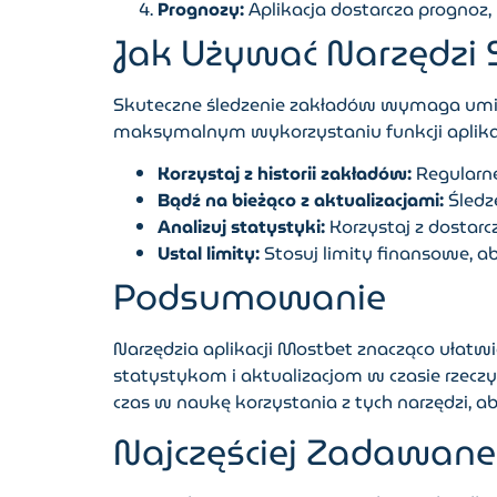
Prognozy:
Aplikacja dostarcza progno
Jak Używać Narzędzi 
Skuteczne śledzenie zakładów wymaga umie
maksymalnym wykorzystaniu funkcji aplika
Korzystaj z historii zakładów:
Regularne
Bądź na bieżąco z aktualizacjami:
Śledz
Analizuj statystyki:
Korzystaj z dostar
Ustal limity:
Stosuj limity finansowe, 
Podsumowanie
Narzędzia aplikacji Mostbet znacząco ułatwi
statystykom i aktualizacjom w czasie rzec
czas w naukę korzystania z tych narzędzi, 
Najczęściej Zadawane