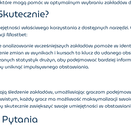
z, które mogą pomóc w optymalnym wybraniu zakładów d
Skutecznie?
jętności właściwego korzystania z dostępnych narzędzi
cji Mostbet:
 analizowanie wcześniejszych zakładów pomoże w identy
enie zmian w wynikach i kursach to klucz do udanego obs
czanych statystyk drużyn, aby podejmować bardziej infor
aby uniknąć impulsywnego obstawiania.
ają śledzenie zakładów, umożliwiając graczom podejmowani
zywistym, każdy gracz ma możliwość maksymalizacji swo
aby skutecznie zwiększyć swoje umiejętności w obstawiani
 Pytania