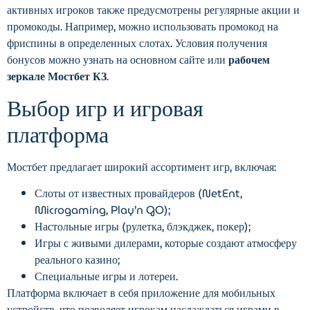
активных игроков также предусмотрены регулярные акции и
промокоды. Например, можно использовать промокод на
фриспины в определенных слотах. Условия получения
бонусов можно узнать на основном сайте или
рабочем
зеркале Мостбет КЗ
.
Выбор игр и игровая
платформа
Мостбет предлагает широкий ассортимент игр, включая:
Слоты от известных провайдеров (NetEnt,
Microgaming, Play’n GO);
Настольные игры (рулетка, блэкджек, покер);
Игры с живыми дилерами, которые создают атмосферу
реального казино;
Специальные игры и лотереи.
Платформа включает в себя приложение для мобильных
устройств, что позволяет игрокам наслаждаться играми в