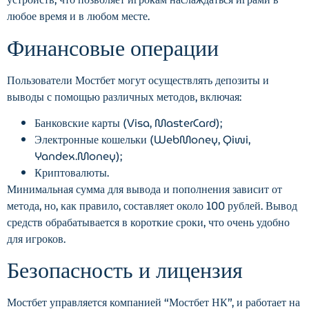
любое время и в любом месте.
Финансовые операции
Пользователи Мостбет могут осуществлять депозиты и
выводы с помощью различных методов, включая:
Банковские карты (Visa, MasterCard);
Электронные кошельки (WebMoney, Qiwi,
Yandex.Money);
Криптовалюты.
Минимальная сумма для вывода и пополнения зависит от
метода, но, как правило, составляет около 100 рублей. Вывод
средств обрабатывается в короткие сроки, что очень удобно
для игроков.
Безопасность и лицензия
Мостбет управляется компанией “Мостбет НК”, и работает на