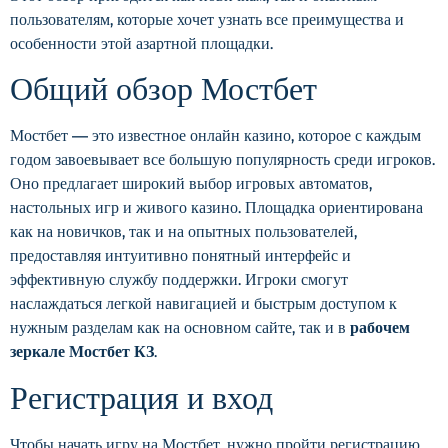
пользователям, которые хочет узнать все преимущества и
особенности этой азартной площадки.
Общий обзор Мостбет
Мостбет — это известное онлайн казино, которое с каждым
годом завоевывает все большую популярность среди игроков.
Оно предлагает широкий выбор игровых автоматов,
настольных игр и живого казино. Площадка ориентирована
как на новичков, так и на опытных пользователей,
предоставляя интуитивно понятный интерфейс и
эффективную службу поддержки. Игроки смогут
наслаждаться легкой навигацией и быстрым доступом к
нужным разделам как на основном сайте, так и в
рабочем
зеркале Мостбет КЗ
.
Регистрация и вход
Чтобы начать игру на Мостбет, нужно пройти регистрацию,