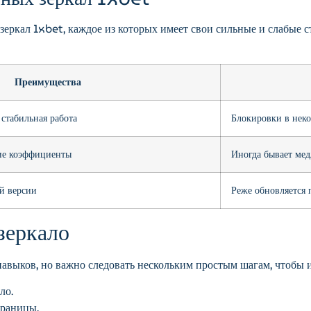
зеркал 1xbet, каждое из которых имеет свои сильные и слабые 
Преимущества
стабильная работа
Блокировки в нек
ие коэффициенты
Иногда бывает мед
й версии
Реже обновляется 
зеркало
навыков, но важно следовать нескольким простым шагам, чтобы и
ло.
траницы.