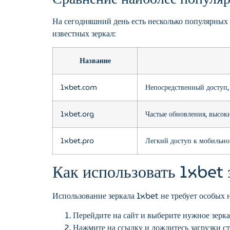
На сегодняшний день есть несколько популярных 
известных зеркал:
Название
1xbet.com
Непосредственный доступ, 
1xbet.org
Частые обновления, высок
1xbet.pro
Легкий доступ к мобильно
Как использовать 1xbet 
Использование зеркала 1xbet не требует особых 
Перейдите на сайт и выберите нужное зерка
Нажмите на ссылку и дождитесь загрузки с