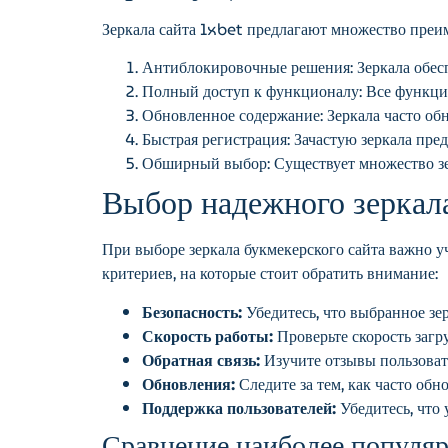
Зеркала сайта 1xbet предлагают множество преим
Антиблокировочные решения: Зеркала обесп
Полный доступ к функционалу: Все функции
Обновленное содержание: Зеркала часто обн
Быстрая регистрация: Зачастую зеркала пр
Обширный выбор: Существует множество зе
Выбор надежного зеркал
При выборе зеркала букмекерского сайта важно у
критериев, на которые стоит обратить внимание:
Безопасность:
Убедитесь, что выбранное зе
Скорость работы:
Проверьте скорость загр
Обратная связь:
Изучите отзывы пользовате
Обновления:
Следите за тем, как часто обн
Поддержка пользователей:
Убедитесь, что 
Сравнение наиболее популя