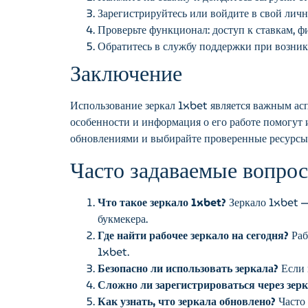
Зарегистрируйтесь или войдите в свой личн
Проверьте функционал: доступ к ставкам, 
Обратитесь в службу поддержки при возни
Заключение
Использование зеркал 1xbet является важным ас
особенности и информация о его работе помогут 
обновлениями и выбирайте проверенные ресурсы,
Часто задаваемые вопро
Что такое зеркало 1xbet?
Зеркало 1xbet — 
букмекера.
Где найти рабочее зеркало на сегодня?
Раб
1xbet.
Безопасно ли использовать зеркала?
Если 
Сложно ли зарегистрироваться через зер
Как узнать, что зеркала обновлено?
Часто 