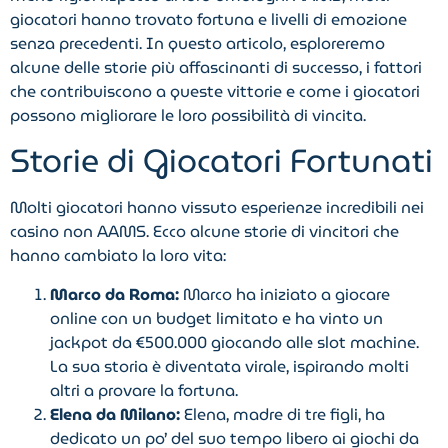
giocatori hanno trovato fortuna e livelli di emozione
senza precedenti. In questo articolo, esploreremo
alcune delle storie più affascinanti di successo, i fattori
che contribuiscono a queste vittorie e come i giocatori
possono migliorare le loro possibilità di vincita.
Storie di Giocatori Fortunati
Molti giocatori hanno vissuto esperienze incredibili nei
casino non AAMS. Ecco alcune storie di vincitori che
hanno cambiato la loro vita:
Marco da Roma:
Marco ha iniziato a giocare
online con un budget limitato e ha vinto un
jackpot da €500.000 giocando alle slot machine.
La sua storia è diventata virale, ispirando molti
altri a provare la fortuna.
Elena da Milano:
Elena, madre di tre figli, ha
dedicato un po’ del suo tempo libero ai giochi da