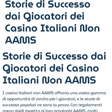
Storie di Successo
dai Giocatori dei
Casino Italiani Non
AAMS
Storie di Successo dai
Giocatori dei Casino
Italiani Non AAMS
I casino italiani non AAMS offrono una vasta gamma
di opportunità di vincita per i giocatori, e le storie di
successo popolari ne sono la prova. Con regolamenti
meno rigidi rispetto ai loro omologhi AAMS, molti