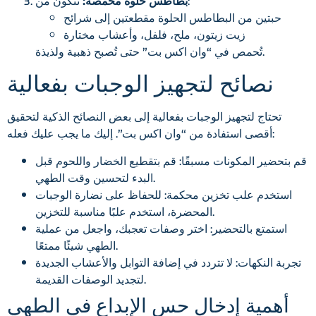
تتكون من:
بطاطس حلوة محمصة:
حبتين من البطاطس الحلوة مقطعتين إلى شرائح
زيت زيتون، ملح، فلفل، وأعشاب مختارة
تُحمص في “وان اكس بت” حتى تُصبح ذهبية ولذيذة.
نصائح لتجهيز الوجبات بفعالية
تحتاج لتجهيز الوجبات بفعالية إلى بعض النصائح الذكية لتحقيق
أقصى استفادة من “وان اكس بت”. إليك ما يجب عليك فعله:
قم بتحضير المكونات مسبقًا: قم بتقطيع الخضار واللحوم قبل
البدء لتحسين وقت الطهي.
استخدم علب تخزين محكمة: للحفاظ على نضارة الوجبات
المحضرة، استخدم علبًا مناسبة للتخزين.
استمتع بالتحضير: اختر وصفات تعجبك، واجعل من عملية
الطهي شيئًا ممتعًا.
تجربة النكهات: لا تتردد في إضافة التوابل والأعشاب الجديدة
لتجديد الوصفات القديمة.
أهمية إدخال حس الإبداع في الطهي