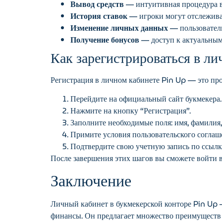
Вывод средств
— интуитивная процедура в
История ставок
— игроки могут отслеживат
Изменение личных данных
— пользователи
Получение бонусов
— доступ к актуальным 
Как зарегистрироваться в л
Регистрация в личном кабинете Pin Up — это пр
Перейдите на официальный сайт букмекера.
Нажмите на кнопку “Регистрация”.
Заполните необходимые поля: имя, фамилия,
Примите условия пользовательского соглаш
Подтвердите свою учетную запись по ссылк
После завершения этих шагов вы сможете войти в
Заключение
Личный кабинет в букмекерской конторе Pin Up 
финансы. Он предлагает множество преимуществ 