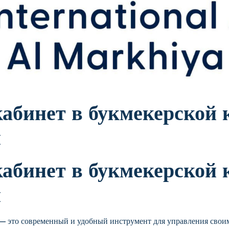
бинет в букмекерской к
м
бинет в букмекерской к
м
— это современный и удобный инструмент для управления своим