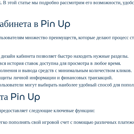
 В этой статье мы подробно рассмотрим его возможности, удобс
абинета в Pin Up
льзователям множество преимуществ, которые делают процесс с
дизайн кабинета позволяет быстро находить нужные разделы.
ся история ставок доступна для просмотра в любое время.
лнения и вывода средств с минимальным количеством кликов.
ащиты личной информации и финансовых транзакций.
ьзователи могут выбирать наиболее удобный способ для пополн
та Pin Up
 предоставляет следующие ключевые функции:
гко пополнять свой игровой счет с помощью различных платежны