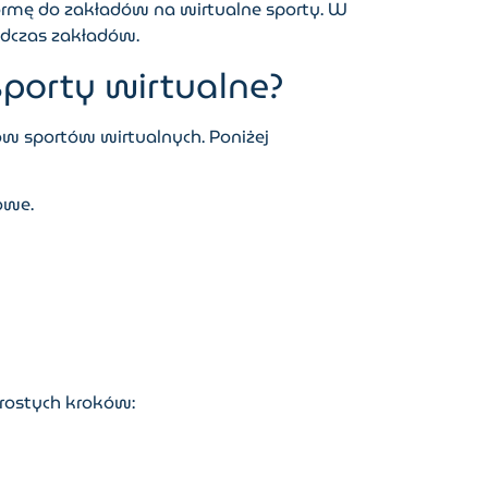
formę do zakładów na wirtualne sporty. W
odczas zakładów.
porty wirtualne?
ków sportów wirtualnych. Poniżej
owe.
rostych kroków: