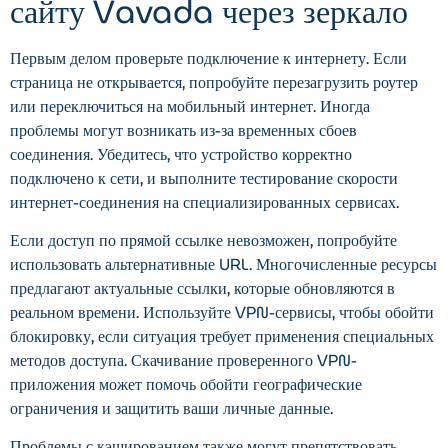
сайту Vavada через зеркало
Первым делом проверьте подключение к интернету. Если
страница не открывается, попробуйте перезагрузить роутер
или переключиться на мобильный интернет. Иногда
проблемы могут возникать из-за временных сбоев
соединения. Убедитесь, что устройство корректно
подключено к сети, и выполните тестирование скорости
интернет-соединения на специализированных сервисах.
Если доступ по прямой ссылке невозможен, попробуйте
использовать альтернативные URL. Многочисленные ресурсы
предлагают актуальные ссылки, которые обновляются в
реальном времени. Используйте VPN-сервисы, чтобы обойти
блокировку, если ситуация требует применения специальных
методов доступа. Скачивание проверенного VPN-
приложения может помочь обойти географические
ограничения и защитить ваши личные данные.
Проблемы с кэшированием также могут препятствовать