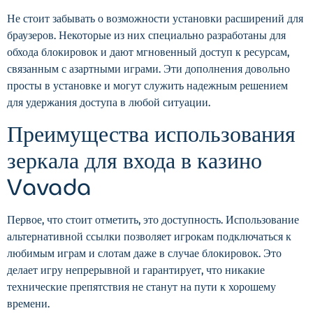
Не стоит забывать о возможности установки расширений для
браузеров. Некоторые из них специально разработаны для
обхода блокировок и дают мгновенный доступ к ресурсам,
связанным с азартными играми. Эти дополнения довольно
просты в установке и могут служить надежным решением
для удержания доступа в любой ситуации.
Преимущества использования
зеркала для входа в казино
Vavada
Первое, что стоит отметить, это доступность. Использование
альтернативной ссылки позволяет игрокам подключаться к
любимым играм и слотам даже в случае блокировок. Это
делает игру непрерывной и гарантирует, что никакие
технические препятствия не станут на пути к хорошему
времени.