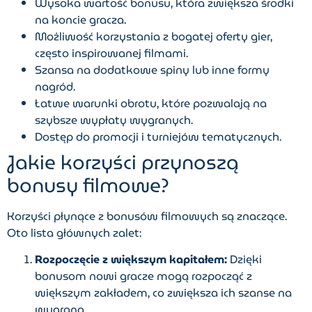
Wysoka wartość bonusu, która zwiększa środki
na koncie gracza.
Możliwość korzystania z bogatej oferty gier,
często inspirowanej filmami.
Szansa na dodatkowe spiny lub inne formy
nagród.
Łatwe warunki obrotu, które pozwalają na
szybsze wypłaty wygranych.
Dostęp do promocji i turniejów tematycznych.
Jakie korzyści przynoszą
bonusy filmowe?
Korzyści płynące z bonusów filmowych są znaczące.
Oto lista głównych zalet:
Rozpoczęcie z większym kapitałem:
Dzięki
bonusom nowi gracze mogą rozpocząć z
większym zakładem, co zwiększa ich szanse na
wygraną.