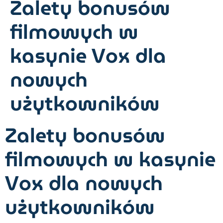
Zalety bonusów
filmowych w
kasynie Vox dla
nowych
użytkowników
Zalety bonusów
filmowych w kasynie
Vox dla nowych
użytkowników